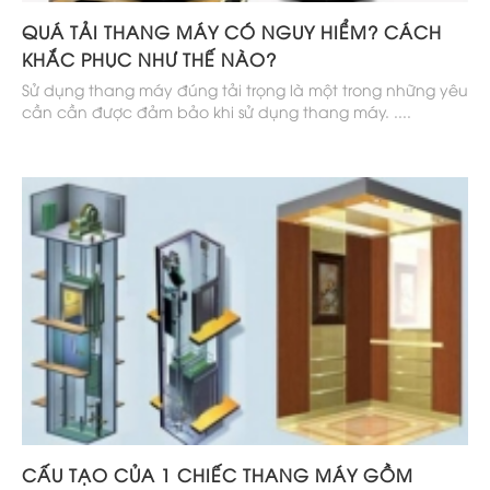
QUÁ TẢI THANG MÁY CÓ NGUY HIỂM? CÁCH
KHẮC PHỤC NHƯ THẾ NÀO?
Sử dụng thang máy đúng tải trọng là một trong những yêu
cần cần được đảm bảo khi sử dụng thang máy. ....
CẤU TẠO CỦA 1 CHIẾC THANG MÁY GỒM