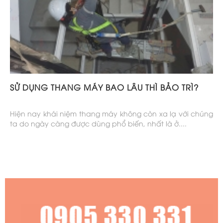
SỬ DỤNG THANG MÁY BAO LÂU THÌ BẢO TRÌ?
Hiện nay khái niệm thang máy không còn xa lạ với chúng
ta do ngày càng được dùng phổ biến, nhất là ở....