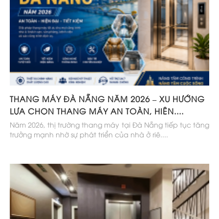
THANG MÁY ĐÀ NẴNG NĂM 2026 – XU HƯỚNG
LỰA CHỌN THANG MÁY AN TOÀN, HIỆN....
Năm 2026, thị trường thang máy tại Đà Nẵng tiếp tục tăng
trưởng mạnh nhờ sự phát triển của nhà ở riê....