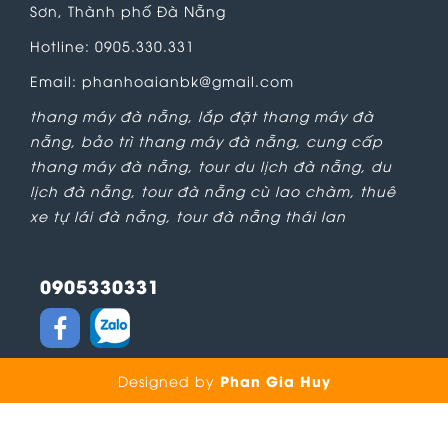
Sơn, Thành phố Đà Nẵng
Hotline: 0905.330.331
Email: phanhoaianbk@gmail.com
thang máy đà nẵng
,
lắp đặt thang máy đà
nẵng
,
bảo trì thang máy đà nẵng
,
cung cấp
thang máy đà nẵng
,
tour du lịch đà nẵng
,
du
lịch đà nẵng
,
tour đà nẵng cù lao chàm
,
thuê
xe tự lái đà nẵng
,
tour đà nẵng thái lan
0905330331
Phan Gia Huy
Designed by