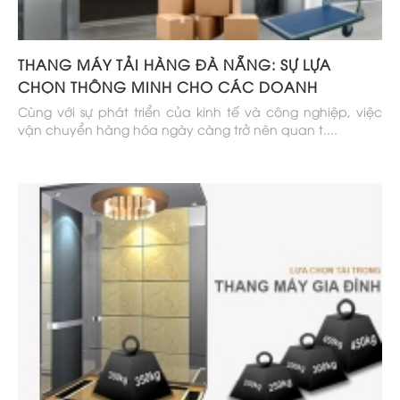
THANG MÁY TẢI HÀNG ĐÀ NẴNG: SỰ LỰA
CHỌN THÔNG MINH CHO CÁC DOANH
NGHIỆ....
Cùng với sự phát triển của kinh tế và công nghiệp, việc
vận chuyển hàng hóa ngày càng trở nên quan t....