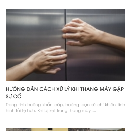
HƯỚNG DẪN CÁCH XỬ LÝ KHI THANG MÁY GẶP
SỰ CỐ
Trong tình huống khẩn cấp, hoảng loạn sẽ chỉ khiến tình
hình tồi tệ hơn. Khi bị kẹt trong thang máy,....