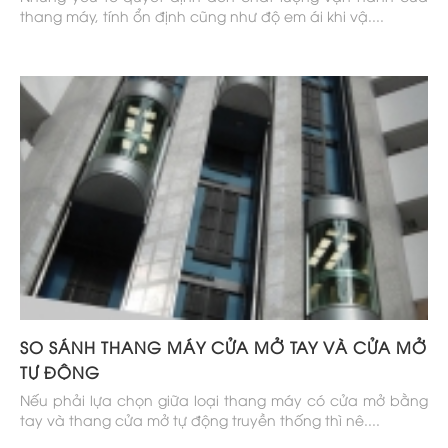
thang máy, tính ổn định cũng như độ em ái khi vậ....
SO SÁNH THANG MÁY CỬA MỞ TAY VÀ CỬA MỞ
TỰ ĐỘNG
Nếu phải lựa chọn giữa loại thang máy có cửa mở bằng
tay và thang cửa mở tự động truyền thống thì nê....