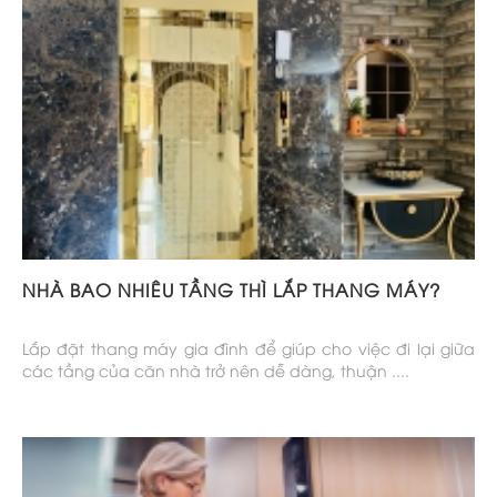
NHÀ BAO NHIÊU TẦNG THÌ LẮP THANG MÁY?
Lắp đặt thang máy gia đình để giúp cho việc đi lại giữa
các tầng của căn nhà trở nên dễ dàng, thuận ....