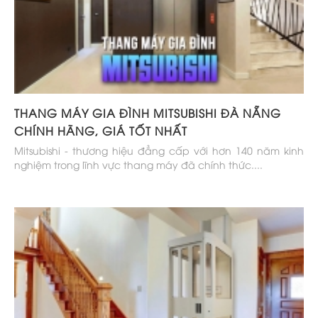
THANG MÁY GIA ĐÌNH MITSUBISHI ĐÀ NẴNG
CHÍNH HÃNG, GIÁ TỐT NHẤT
Mitsubishi - thương hiệu đẳng cấp với hơn 140 năm kinh
nghiệm trong lĩnh vực thang máy đã chính thức....