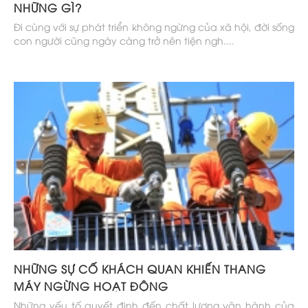
NHỮNG GÌ?
Đi cùng với sự phát triển không ngừng của xã hội, đời sống
con người cũng ngày càng trở nên tiện ngh....
NHỮNG SỰ CỐ KHÁCH QUAN KHIẾN THANG
MÁY NGỪNG HOẠT ĐỘNG
Những yếu tố quyết định đến chất lượng vận hành của