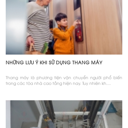
NHỮNG LƯU Ý KHI SỬ DỤNG THANG MÁY
Thang máy là phương tiện vận chuyển người phổ biến
trong các tòa nhà cao tầng hiện nay. Tuy nhiên kh....