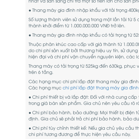
nhất và sẵn sàng chi trả một số tiền lớn cho sản ph
● Thang máy gia đình nhập khẩu với tải trọng 400k
Số lượng thành viên sử dụng trong một lần tải từ 5
thành khởi điểm từ 1.000.000.000 VNĐ trở lên.
● Thang máy gia đình nhập khẩu có tải trọng từ 5
Thuộc phân khúc cao cấp với giá thành từ 1.000.0
do chi phí sản xuất bởi thương hiệu uy tín, sử dụn
hiện đại và chi phí vận chuyển nguyên kiện, các lo
Thang máy có tải trọng từ 525kg đến 630kg, phục vụ
trên 6 tầng.
Các hạng mục chi phí lắp đặt thang máy gia đình
Các hạng mục
chi phí lắp đặt thang máy gia đình
● Chi phí thiết bị và lắp đặt: Đối với nhà cung c
trong giá bán sản phẩm. Gia chủ nên yêu cầu rõ r
● Chi phí bảo hành, bảo dưỡng: Mọi thiết bị điện
định. Gia chủ sẽ phải trả chi phí bảo hành, bảo 
● Chi phí tùy chỉnh thiết kế: Nếu gia chủ yêu cầu 
chi phí tương đương để thực hiện yêu cầu này.