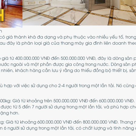
h
ó giá thành khá đa dạng và phụ thuộc vào nhiều yếu tố, trong
Sau đây là phân loại giá của thang máy gia đình liên doanh theo
có giá từ 400.000.000 VNĐ đến 500.000.000 VNĐ, đây là dòng sản
 nước ngoài và một phần được gia công trong nước. Dòng sản 
 nhiên, khách hàng cần lưu ý rằng do thiếu đồng bộ thiết bị, s
ù hợp với việc sử dụng cho 2-4 người trong một lần tải. Nó cũng
 500kg: Giá từ khoảng trên 500.000.000 VNĐ đến 600.000.000 VNĐ.
 được từ 5 đến 7 người sử dụng trong một lần tải, và phù hợp c
nặng hơn.
0kg: Giá từ khoảng 600.000.000 VNĐ đến 800.000.000 VNĐ. Thang
n 6 người sử dụng trong một lần tải, có chất lượng và tính năng