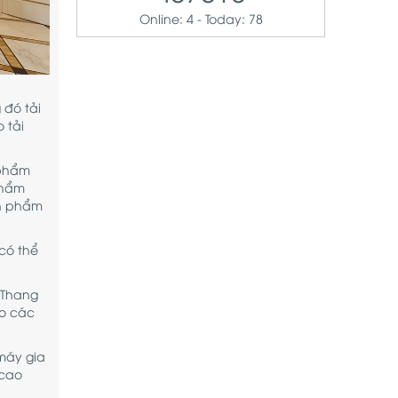
Online: 4 - Today: 78
 đó tải
 tải
 phẩm
phẩm
ản phẩm
 có thể
 Thang
ho các
 máy gia
 cao