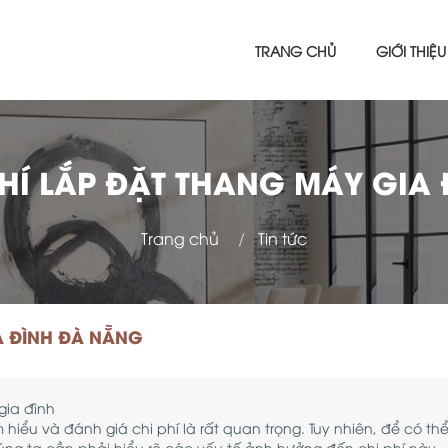
TRANG CHỦ
GIỚI THIỆU
 PHÍ LẮP ĐẶT THANG MÁY GIA
Trang chủ
Tin tức
IA ĐÌNH ĐÀ NẴNG
gia đình
 hiểu và đánh giá chi phí là rất quan trọng. Tuy nhiên, để có thể
úng ta cần phải hiểu rõ các yếu tố ảnh hưởng đến chi phí này.