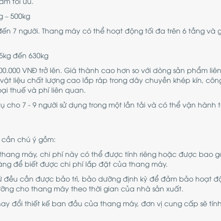
ẩm tối ưu.
g – 500kg
 đến 7 người. Thang máy có thể hoạt động tối đa trên 6 tầng và 
25kg đến 630kg
00.000 VNĐ trở lên. Giá thành cao hơn so với dòng sản phẩm li
g vật liệu chất lượng cao lắp ráp trong dây chuyền khép kín, cô
ại thuế và phí liên quan.
 cho 7 - 9 người sử dụng trong một lần tải và có thể vận hành t
cần chú ý gồm:
ấp thang máy, chi phí này có thể được tính riêng hoặc được bao 
àng để biết được chi phí lắp đặt của thang máy.
 tử đều cần được bảo trì, bảo dưỡng định kỳ để đảm bảo hoạt đ
dưỡng cho thang máy theo thời gian của nhà sản xuất.
thay đổi thiết kế ban đầu của thang máy, đơn vị cung cấp sẽ tín