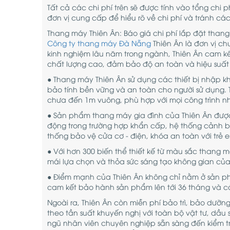
Tất cả các chi phí trên sẽ được tính vào tổng chi 
đơn vị cung cấp để hiểu rõ về chi phí và tránh c
Thang máy Thiên Ân: Báo giá chi phí lắp đặt thang
Công ty thang máy Đà Nẵng
Thiên Ân là đơn vị ch
kinh nghiệm lâu năm trong ngành, Thiên Ân cam 
chất lượng cao, đảm bảo độ an toàn và hiệu suất
● Thang máy Thiên Ân sử dụng các thiết bị nhập k
bảo tính bền vững và an toàn cho người sử dụng. 
chưa đến 1m vuông, phù hợp với mọi công trình n
● Sản phẩm thang máy gia đình của Thiên Ân được
động trong trường hợp khẩn cấp, hệ thống cảnh 
thống bảo vệ cửa cơ - điện, khóa an toàn với trẻ e
● Với hơn 300 biến thể thiết kế từ màu sắc thang 
mái lựa chọn và thỏa sức sáng tạo không gian của
● Điểm mạnh của Thiên Ân không chỉ nằm ở sản ph
cam kết bảo hành sản phẩm lên tới 36 tháng và có
Ngoài ra, Thiên Ân còn miễn phí bảo trì, bảo dưỡn
theo tần suất khuyến nghị với toàn bộ vật tư, dầu 
ngũ nhân viên chuyên nghiệp sẵn sàng đến kiểm tr