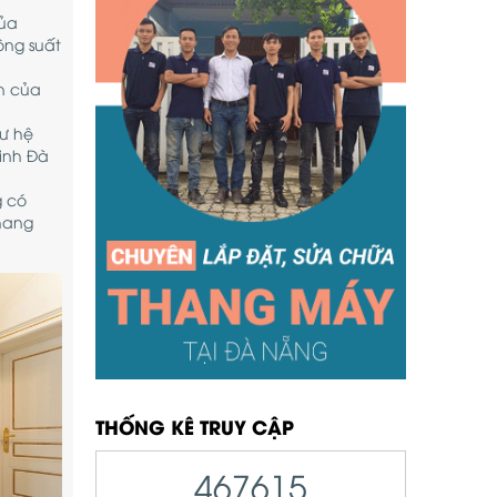
của
ông suất
an của
hư hệ
đinh Đà
g có
thang
THỐNG KÊ TRUY CẬP
467615