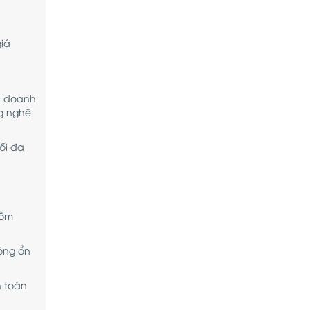
giá
ên doanh
ng nghệ
ối đa
gồm
ộng ổn
h toán