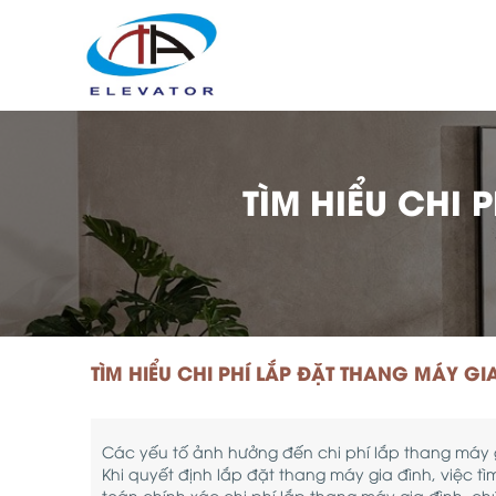
TÌM HIỂU CHI
TÌM HIỂU CHI PHÍ LẮP ĐẶT THANG MÁY G
Các yếu tố ảnh hưởng đến chi phí lắp thang máy 
Khi quyết định lắp đặt thang máy gia đình, việc tìm
toán chính xác chi phí lắp thang máy gia đình, ch