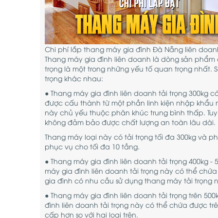
Chi phí lắp thang máy gia đình Đà Nẵng liên doan
Thang máy gia đình liên doanh là dòng sản phẩm c
trọng là một trong những yếu tố quan trọng nhất. 
trọng khác nhau:
● Thang máy gia đình liên doanh tải trọng 300kg 
được cấu thành từ một phần linh kiện nhập khẩu
này chủ yếu thuộc phân khúc trung bình thấp. Tuy
không đảm bảo được chất lượng an toàn lâu dài.
Thang máy loại này có tải trọng tối đa 300kg và ph
phục vụ cho tối đa 10 tầng.
● Thang máy gia đình liên doanh tải trọng 400kg -
máy gia đình liên doanh tải trọng này có thể chứa
gia đình có nhu cầu sử dụng thang máy tải trọng 
● Thang máy gia đình liên doanh tải trọng trên 50
đình liên doanh tải trọng này có thể chứa được trê
cấp hơn so với hai loại trên.