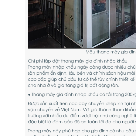
Mẫu thang máy gia đình
Chi phí lắp đặt thang máy gia đình nhập khẩu
Thang máy nhập khẩu ngày càng được nhiều chủ đầ
sản phẩm ổn định, lâu bền và chính sách hậu mãi
cao cấp giúp chủ đầu tư có thể tùy chỉnh thiết kế
cho nhà ở và gia tăng giá trị bất động sản.
● Thang máy gia đình nhập khẩu có tải trọng 300k
Được sản xuất trên các dây chuyền khép kín tại nh
vận chuyển về Việt Nam. Với giá thành tham khảo 
trường với nhiều ưu điểm vượt trội như công nghệ ti
đặc biệt là đảm bảo độ an toàn tối đa cho người sử
Thang máy này phù hợp cho gia đình có nhu cầu 