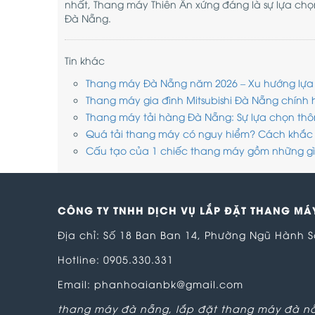
nhất, Thang máy Thiên Ân xứng đáng là sự lựa chọn
Đà Nẵng.
Tin khác
Thang máy Đà Nẵng năm 2026 – Xu hướng lựa c
Thang máy gia đình Mitsubishi Đà Nẵng chính h
Thang máy tải hàng Đà Nẵng: Sự lựa chọn th
Quá tải thang máy có nguy hiểm? Cách khắc
Cấu tạo của 1 chiếc thang máy gồm những g
CÔNG TY TNHH DỊCH VỤ LẮP ĐẶT THANG MÁY
Địa chỉ: Số 18 Ban Ban 14, Phường Ngũ Hành 
Hotline: 0905.330.331
Email: phanhoaianbk@gmail.com
thang máy đà nẵng
,
lắp đặt thang máy đà n