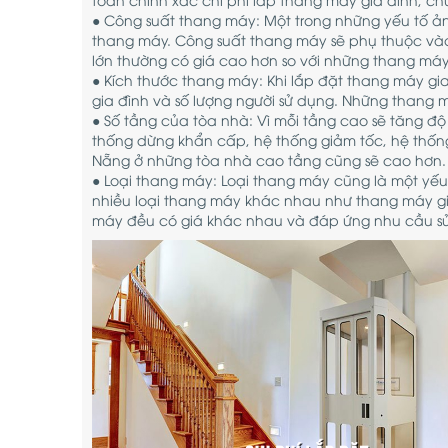
● Công suất thang máy: Một trong những yếu tố ản
thang máy. Công suất thang máy sẽ phụ thuộc vào
lớn thường có giá cao hơn so với những thang máy
● Kích thước thang máy: Khi lắp đặt thang máy gi
gia đình và số lượng người sử dụng. Những thang 
● Số tầng của tòa nhà: Vì mỗi tầng cao sẽ tăng 
thống dừng khẩn cấp, hệ thống giảm tốc, hệ thống 
Nẵng ở những tòa nhà cao tầng cũng sẽ cao hơn.
● Loại thang máy: Loại thang máy cũng là một yếu 
nhiều loại thang máy khác nhau như thang máy gi
máy đều có giá khác nhau và đáp ứng nhu cầu s