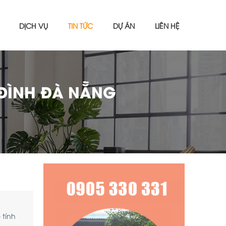
DỊCH VỤ
TIN TỨC
DỰ ÁN
LIÊN HỆ
 ĐÌNH ĐÀ NẴNG
 tính