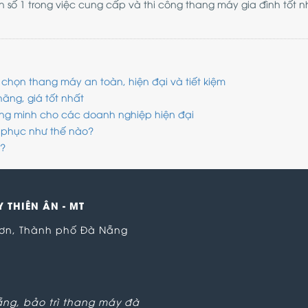
 số 1 trong việc cung cấp và thi công thang máy gia đình tốt nh
họn thang máy an toàn, hiện đại và tiết kiệm
ãng, giá tốt nhất
ông minh cho các doanh nghiệp hiện đại
 phục như thế nào?
ì?
 THIÊN ÂN - MT
Sơn, Thành phố Đà Nẵng
ẵng
,
bảo trì thang máy đà