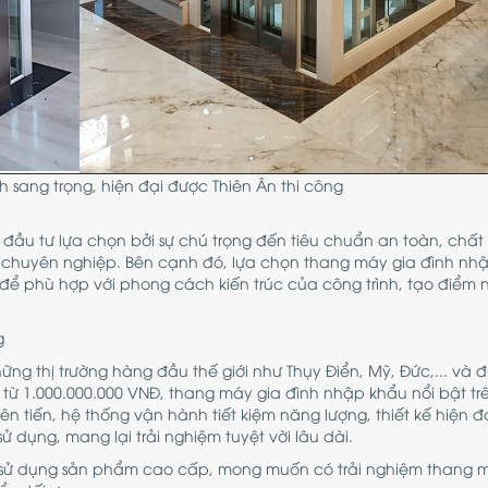
 sang trọng, hiện đại được Thiên Ân thi công
u tư lựa chọn bởi sự chú trọng đến tiêu chuẩn an toàn, chất
 chuyên nghiệp. Bên cạnh đó, lựa chọn thang máy gia đình nh
 để phù hợp với phong cách kiến trúc của công trình, tạo điểm
g
ững thị trường hàng đầu thế giới như Thụy Điển, Mỹ, Đức,... và 
từ 1.000.000.000 VNĐ, thang máy gia đình nhập khẩu nổi bật trê
ên tiến, hệ thống vận hành tiết kiệm năng lượng, thiết kế hiện đ
 dụng, mang lại trải nghiệm tuyệt vời lâu dài.
sử dụng sản phẩm cao cấp, mong muốn có trải nghiệm thang m