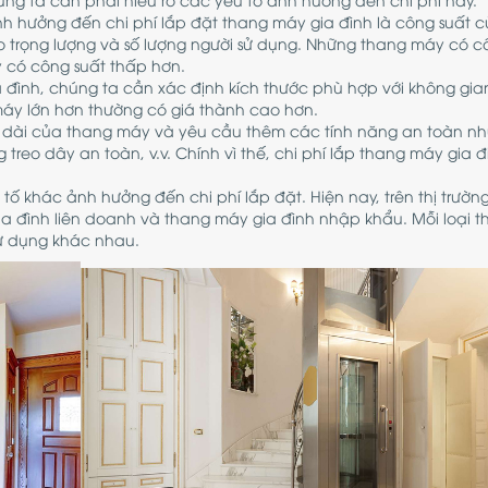
h hưởng đến chi phí lắp đặt thang máy gia đình là công suất 
 trọng lượng và số lượng người sử dụng. Những thang máy có c
 có công suất thấp hơn.
a đình, chúng ta cần xác định kích thước phù hợp với không gi
máy lớn hơn thường có giá thành cao hơn.
độ dài của thang máy và yêu cầu thêm các tính năng an toàn n
treo dây an toàn, v.v. Chính vì thế, chi phí lắp thang máy gia 
tố khác ảnh hưởng đến chi phí lắp đặt. Hiện nay, trên thị trườn
a đình liên doanh và thang máy gia đình nhập khẩu. Mỗi loại 
ử dụng khác nhau.