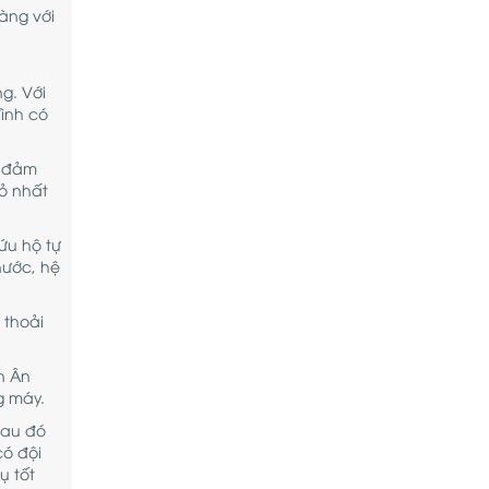
ràng với
g. Với
ình có
, đảm
ỏ nhất
ứu hộ tự
nước, hệ
 thoải
n Ân
g máy.
sau đó
có đội
ụ tốt