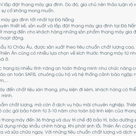
phí lắp đặt thang máy gia đình. Do đó, gia chủ nên thảo luận rõ 
ác sự cố không mong muốn.
 máy gia đình tốt nhất tại Đà Nẵng
uyên thiết kế, sản xuất và lắp đặt thang máy gia đình tại Đà Nẵn
kết mang đến cho khách hàng những sản phẩm thang máy gia đ
 hoạt động.
hẩu từ Châu Âu, được sản xuất theo tiêu chuẩn chất lượng cao
Thiên Ân cũng có nhiều lựa chọn về kích thước thang máy từ nh
hà ở.
 trang bị nhiều tính năng an toàn thông minh như chức năng c
báo an toàn SAFIS, chuông cứu hộ và hệ thống cảnh báo ngập 
m,...
máy đến chất liệu sàn thang, phụ kiện đi kèm, khách hàng có thể
 mình.
ẩm chất lượng, mà còn ở dịch vụ hậu mãi chuyên nghiệp. Thiê
 các gói bảo hành từ 3-10 năm cho toàn bộ linh kiện của than
g thang máy đến 36 tháng và duy trì chế độ bảo trì, bảo dưỡng 
sử dụng nhập khẩu chính hãng. Khi phát sinh lỗi, Thiên Ân cũng 
a và sửa chữa ngay. Với những tiêu chuẩn chất lượng và dịch v