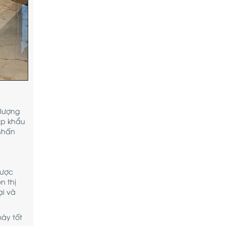
 lượng
ập khẩu
 nhấn
được
n thị
ại và
áy tốt