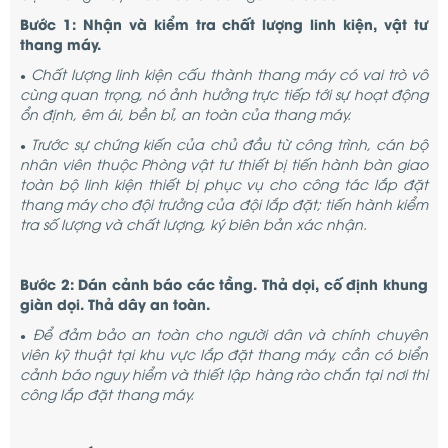
Bước 1: Nhận và kiểm tra chất lượng linh kiện, vật tư
thang máy.
Chất lượng linh kiện cấu thành thang máy có vai trò vô
●
cùng quan trọng, nó ảnh hưởng trực tiếp tới sự hoạt động
ổn định, êm ái, bền bỉ, an toàn của thang máy.
Trước sự chứng kiến của chủ đầu từ công trình, cán bộ
●
nhân viên thuộc Phòng vật tư thiết bị tiến hành bàn giao
toàn bộ linh kiện thiết bị phục vụ cho công tác lắp đặt
thang máy cho đội trưởng của đội lắp đặt; tiến hành kiểm
tra số lượng và chất lượng, ký biên bản xác nhận.
Bước 2: Dán cảnh báo các tầng. Thả dọi, cố định khung
giàn dọi. Thả dây an toàn.
Để đảm bảo an toàn cho người dân và chính chuyên
●
viên kỹ thuật tại khu vực lắp đặt thang máy, cần có biển
cảnh báo nguy hiểm và thiết lập hàng rào chắn tại nơi thi
công lắp đặt thang máy.