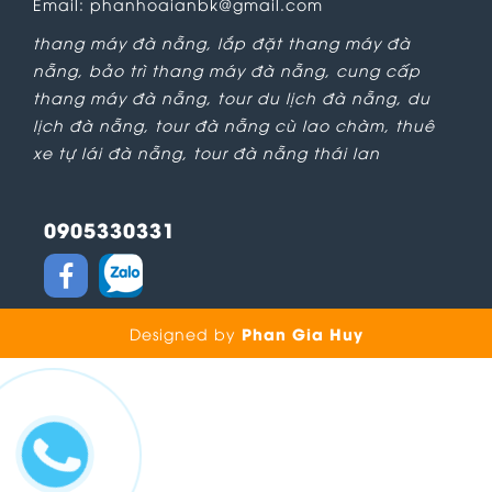
Email: phanhoaianbk@gmail.com
thang máy đà nẵng
,
lắp đặt thang máy đà
nẵng
,
bảo trì thang máy đà nẵng
,
cung cấp
thang máy đà nẵng
,
tour du lịch đà nẵng
,
du
lịch đà nẵng
,
tour đà nẵng cù lao chàm
,
thuê
xe tự lái đà nẵng
,
tour đà nẵng thái lan
0905330331
Phan Gia Huy
Designed by