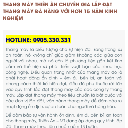
THANG MÁY THIÊN ÂN CHUYÊN GIA LẮP ĐẶT
THANG MÁY ĐÀ NẴNG VỚI HƠN 15 NĂM KINH
NGHIỆM
HOTLINE: 0905.330.331
Thang máy là biểu tượng cho sự hiện đại, sang trọng, sự
an toàn, nó không chỉ giúp giảm khoảng các giữa con
người với nhau, mà nó còn là phương tiện gắn kết tình
cảm và thể hiện sự phát triển vượt bậc của khoa học
công nghệ. Điều quan trọng nhất của thang máy đó là
phải hoạt động ổn định – êm ái, bền bỉ, an toàn với
phong cách thiết kế hiện đại, điều đó phụ thuộc rất lớn
vào quy trình lắp đặt thang máy của các công ty thang
máy. Lắp đặt thang máy theo tiêu chuẩn là bắt buộc với
các đơn vị lắp đặt, vận hành thang máy để đảm bảo sự
hoạt động ổn định, sự an toàn cho người và hàng hóa.
Để đảm bảo sự vận hành ổn định, êm ái, bền bỉ, an toàn
cho thang máy, Thiên Ân – MT đang áp dụng quy trình lắp
đặt thang máy theo tiêu chuẩn gồm 13 bước: