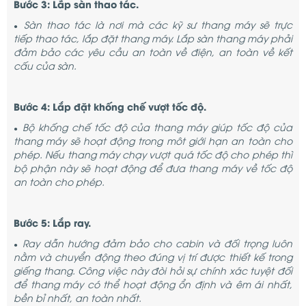
Bước 3: Lắp sàn thao tác.
Sàn thao tác là nơi mà các kỹ sư thang máy sẽ trực
●
tiếp thao tác, lắp đặt thang máy. Lắp sàn thang máy phải
đảm bảo các yêu cầu an toàn về điện, an toàn về kết
cấu của sàn.
Bước 4: Lắp đặt khống chế vượt tốc độ.
Bộ khống chế tốc độ của thang máy giúp tốc độ của
●
thang máy sẽ hoạt động trong môt giới hạn an toàn cho
phép. Nếu thang máy chạy vượt quá tốc độ cho phép thì
bộ phận này sẽ hoạt động để đưa thang máy về tốc độ
an toàn cho phép.
Bước 5: Lắp ray.
Ray dẫn hướng đảm bảo cho cabin và đối trọng luôn
●
nằm và chuyển động theo đúng vị trí được thiết kế trong
giếng thang. Công việc này đòi hỏi sự chính xác tuyệt đối
để thang máy có thể hoạt động ổn định và êm ái nhất,
bền bỉ nhất, an toàn nhất.