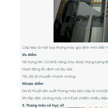
Cáp kéo là một loại thang máy gia đình mini điển
Ưu điểm
Tải trọng lớn: Có khả năng chịu được trọng lượng l
Hoạt động ổn định và lâu dài.
Tốc độ di chuyển nhanh chóng.
Nhược điểm
Do kỹ thuật sản xuất thang máy kéo cáp là cơ bản 
Khi lắp đặt, phòng máy và hố pit chiếm nhiều diện 
2. Thang máy có trục vít