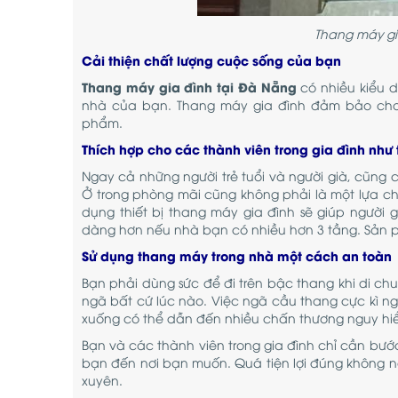
Thang máy gia
Cải thiện chất lượng cuộc sống của bạn
Thang máy gia đình tại Đà Nẵng
có nhiều kiểu 
nhà của bạn. Thang máy gia đình đảm bảo cho n
phẩm.
Thích hợp cho các thành viên trong gia đình như 
Ngay cả những người trẻ tuổi và người già, cũng cả
Ở trong phòng mãi cũng không phải là một lựa chọn
dụng thiết bị thang máy gia đình sẽ giúp người
dàng hơn nếu nhà bạn có nhiều hơn 3 tầng. Sản ph
Sử dụng thang máy trong nhà một cách an toàn
Bạn phải dùng sức để đi trên bậc thang khi di ch
ngã bất cứ lúc nào. Việc ngã cầu thang cực kì nguy
xuống có thể dẫn đến nhiều chấn thương nguy hi
Bạn và các thành viên trong gia đình chỉ cần bướ
bạn đến nơi bạn muốn. Quá tiện lợi đúng không nà
xuyên.