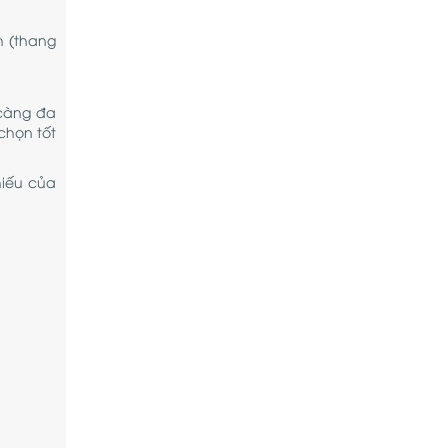
h (thang
 càng đa
chọn tốt
hiếu của