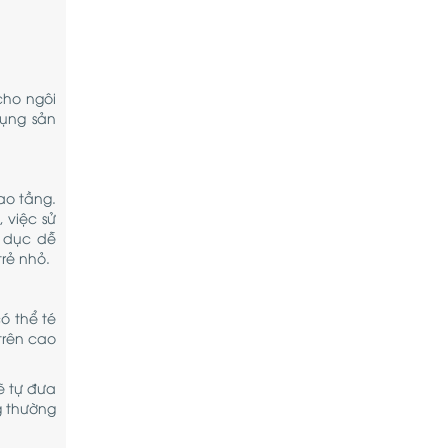
cho ngôi
dụng sản
ao tầng.
 việc sử
ể dục dễ
rẻ nhỏ.
ó thể té
trên cao
ẽ tự đưa
g thường