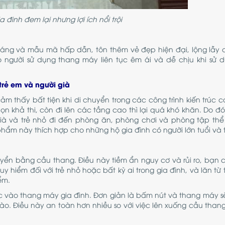
 đinh đem lại nhưng lợi ích nổi trội
dáng và mẫu mã hấp dẫn, tôn thêm vẻ đẹp hiện đại, lộng lẫy 
gười sử dụng thang máy liên tục êm ái và dễ chịu khi sử 
trẻ em và người già
m thấy bất tiện khi di chuyển trong các công trình kiến ​​trúc c
 khả thi, còn đi lên các tầng cao thì lại quá khó khăn. Do đó,
 già và trẻ nhỏ đi đến phòng ăn, phòng chơi và phòng tập th
ẩm này thích hợp cho những hộ gia đình có người lớn tuổi và t
uyển bằng cầu thang. Điều này tiềm ẩn nguy cơ và rủi ro, bạn c
 hiểm đối với trẻ nhỏ hoặc bất kỳ ai trong gia đình, và lăn từ 
ểm.
c vào thang máy gia đình. Đơn giản là bấm nút và thang máy s
o. Điều này an toàn hơn nhiều so với việc lên xuống cầu than