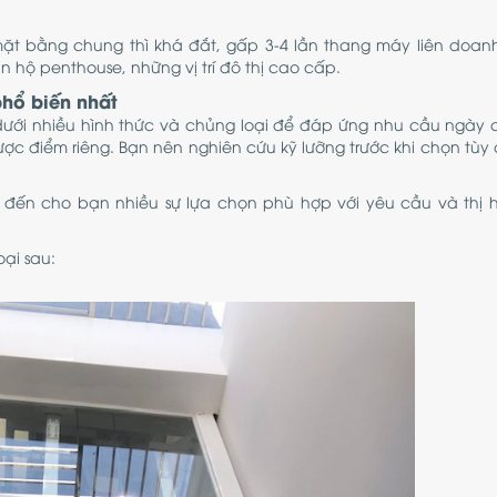
mặt bằng chung thì khá đắt, gấp 3-4 lần thang máy liên doan
ăn hộ penthouse, những vị trí đô thị cao cấp.
phổ biến nhất
ưới nhiều hình thức và chủng loại để đáp ứng nhu cầu ngày
ợc điểm riêng. Bạn nên nghiên cứu kỹ lưỡng trước khi chọn tùy 
g đến cho bạn nhiều sự lựa chọn phù hợp với yêu cầu và thị 
ại sau: