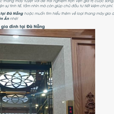
thang máy tuyệt vời để trải nghiệm trọn vẹn giá trị cuộc sống,
n sự tinh tế, tầm nhìn mà còn giúp chủ đầu tư tiết kiệm chi phí.
 tại Đà Nẵng
hoặc muốn tìm hiểu thêm về loại thang máy gia đ
ên Ân
nhé!
 gia đình tại Đà Nẵng