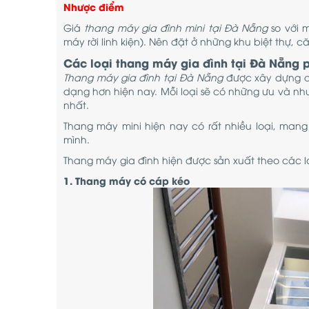
Nhược điểm
Giá
thang máy gia đình mini tại Đà Nẵng
so với 
máy rời linh kiện). Nên đặt ở những khu biệt thự, c
Các loại thang máy gia đình tại Đà Nẵng 
Thang máy gia đình tại Đà Nẵng
được xây dựng d
dạng hơn hiện nay. Mỗi loại sẽ có những ưu và như
nhất.
Thang máy mini hiện nay có rất nhiều loại, man
mình.
Thang máy gia đình hiện được sản xuất theo các lo
1. Thang máy có cáp kéo