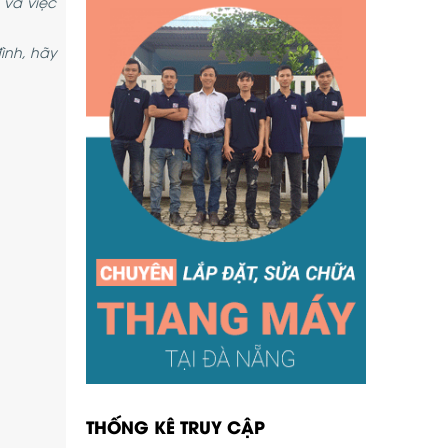
 và việc
ình, hãy
THỐNG KÊ TRUY CẬP