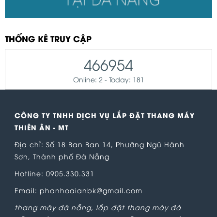
THỐNG KÊ TRUY CẬP
466954
Online: 2 - Today: 181
CÔNG TY TNHH DỊCH VỤ LẮP ĐẶT THANG MÁY
THIÊN ÂN - MT
Địa chỉ: Số 18 Ban Ban 14, Phường Ngũ Hành
Sơn, Thành phố Đà Nẵng
Hotline: 0905.330.331
Email: phanhoaianbk@gmail.com
thang máy đà nẵng
,
lắp đặt thang máy đà