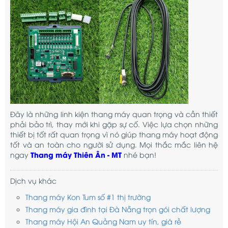
Đây là những linh kiện thang máy quan trọng và cần thiết
phải bảo trì, thay mới khi gặp sự cố. Việc lựa chọn những
thiết bị tốt rất quan trọng vì nó giúp thang máy hoạt động
tốt và an toàn cho người sử dụng. Mọi thắc mắc liên hệ
Thang máy Thiên Ân - MT
ngay
nhé bạn!
Dịch vụ khác
Thang máy Kon Tum số #1 thị trường
Thang máy gia đình tại Đà Nẵng trọn gói chất lượng
Thang máy Hội An Quảng Nam uy tín, giá rẻ