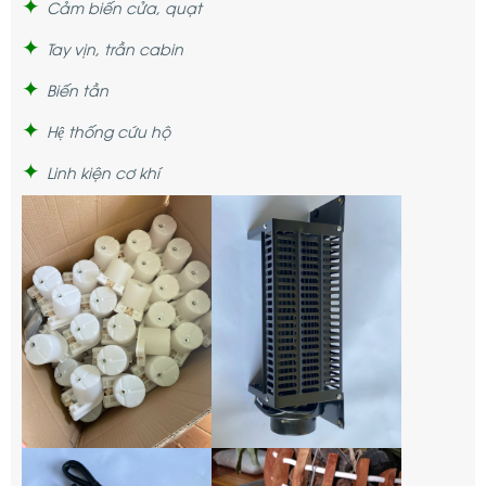
✦
Cảm biến cửa, quạt
✦
Tay vịn, trần cabin
✦
Biến tần
✦
Hệ thống cứu hộ
✦
Linh kiện cơ khí