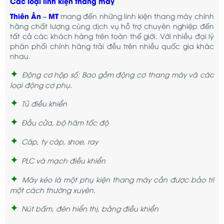
Các loại linh kiện thang máy
Thiên Ân – MT
mang đến những linh kiện thang máy chính
hãng chất lượng cùng dịch vụ hỗ trợ chuyên nghiệp đến
tất cả các khách hàng trên toàn thế giới. Với nhiều đại lý
phân phối chính hãng trải đều trên nhiều quốc gia khác
nhau.
✦
Động cơ hộp số: Bao gồm động cơ thang máy và các
loại động cơ phụ.
✦
Tủ điều khiển
✦
Đầu cửa, bộ hãm tốc độ
✦
Cáp, ty cáp, shoe, ray
✦
PLC và mạch điều khiển
✦
Máy kéo là một phụ kiện thang máy cần được bảo trì
một cách thường xuyên.
✦
Nút bấm, đèn hiển thị, bảng điều khiển